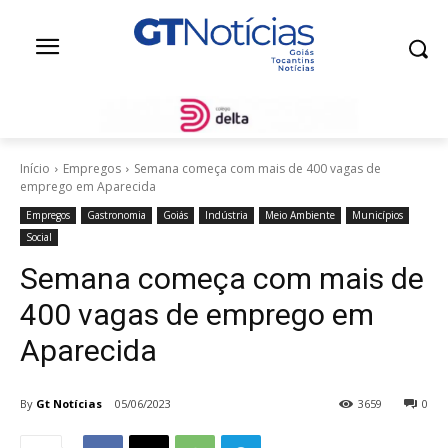
Início
Empregos
Semana começa com mais de 400 vagas de
emprego em Aparecida
Empregos
Gastronomia
Goiás
Indústria
Meio Ambiente
Municípios
Social
Semana começa com mais de
400 vagas de emprego em
Aparecida
By
Gt Notícias
05/06/2023
3659
0