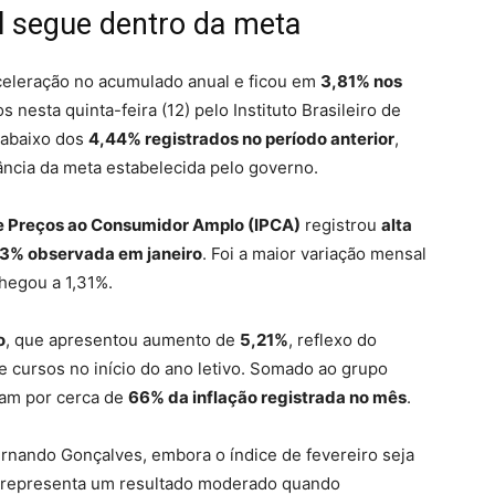
al segue dentro da meta
saceleração no acumulado anual e ficou em
3,81% nos
 nesta quinta-feira (12) pelo Instituto Brasileiro de
á abaixo dos
4,44% registrados no período anterior
,
ância da meta estabelecida pelo governo.
de Preços ao Consumidor Amplo (IPCA)
registrou
alta
3% observada em janeiro
. Foi a maior variação mensal
hegou a 1,31%.
o
, que apresentou aumento de
5,21%
, reflexo do
e cursos no início do ano letivo. Somado ao grupo
ram por cerca de
66% da inflação registrada no mês
.
rnando Gonçalves, embora o índice de fevereiro seja
a representa um resultado moderado quando