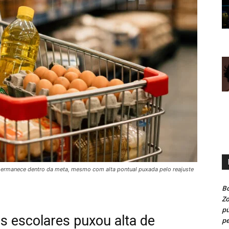
e permanece dentro da meta, mesmo com alta pontual puxada pelo reajuste
Bo
Z
pú
s escolares puxou alta de
pe