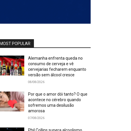
MOST POPULAR
Alemanha enfrenta queda no
consumo de cerveja e vê
cervejarias fecharem enquanto
versão sem álcool cresce
08/08/2026
Por que o amor dói tanto? O que
acontece no cérebro quando
sofremos uma desilusão
amorosa
07/08/2026
Phil Collins supera alcoolismo,