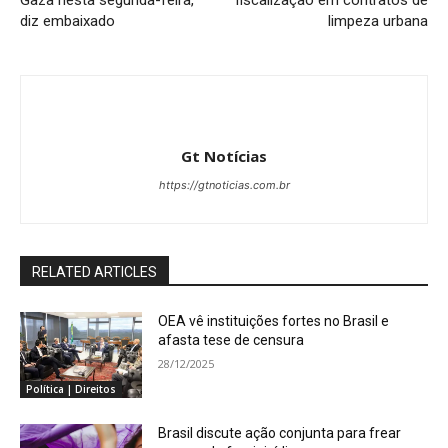
Gaza nesta segunda-feira,
fiscalização em contratos de
diz embaixado
limpeza urbana
Gt Notícias
https://gtnoticias.com.br
RELATED ARTICLES
OEA vê instituições fortes no Brasil e
afasta tese de censura
28/12/2025
Política | Direitos
Brasil discute ação conjunta para frear