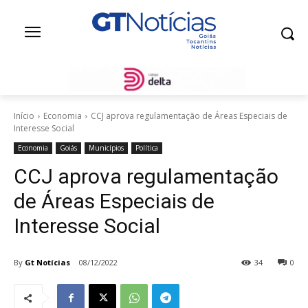
Início
Economia
CCJ aprova regulamentação de Áreas Especiais de
Interesse Social
Economia
Goiás
Municípios
Política
CCJ aprova regulamentação
de Áreas Especiais de
Interesse Social
By
Gt Notícias
08/12/2022
34
0