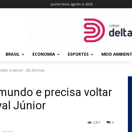
quinta-feira, agosto 6, 2026
BRASIL
ECONOMIA
ESPORTES
MEIO AMBIEN
tar a vencer , diz Dorival...
 mundo e precisa voltar
val Júnior
2707
0