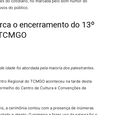
ões do cotidiano, foi marcada pelo bom humor do
usos do público.
rca o encerramento do 13º
o TCMGO
de idade foi abordada pela maioria dos palestrantes.
ntro Regional do TCMGO aconteceu na tarde desta
 Vermelho do Centro de Cultura e Convenções de
eis, a cerimônia contou com a presença de inúmeras
otado e atento. O primeiro a fazer uso da palavra foi o