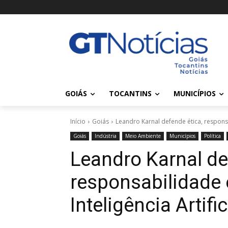
GOIÁS
TOCANTINS
MUNICÍPIOS
Início
Goiás
Leandro Karnal defende ética, responsab
Goiás
Indústria
Meio Ambiente
Municípios
Política
Leandro Karnal de
responsabilidade 
Inteligência Artific