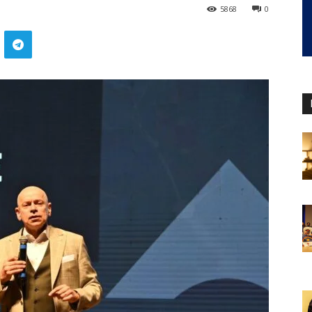
5868
0