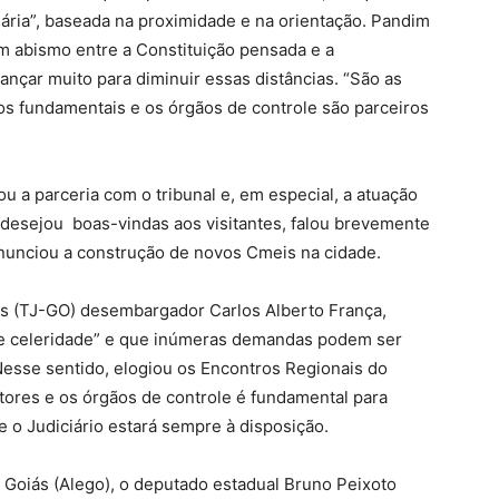
nária”, baseada na proximidade e na orientação. Pandim
m abismo entre a Constituição pensada e a
vançar muito para diminuir essas distâncias. “São as
tos fundamentais e os órgãos de controle são parceiros
ou a parceria com o tribunal e, em especial, a atuação
e desejou boas-vindas aos visitantes, falou brevemente
 anunciou a construção de novos Cmeis na cidade.
iás (TJ-GO) desembargador Carlos Alberto França,
de celeridade” e que inúmeras demandas podem ser
esse sentido, elogiou os Encontros Regionais do
tores e os órgãos de controle é fundamental para
e o Judiciário estará sempre à disposição.
 Goiás (Alego), o deputado estadual Bruno Peixoto