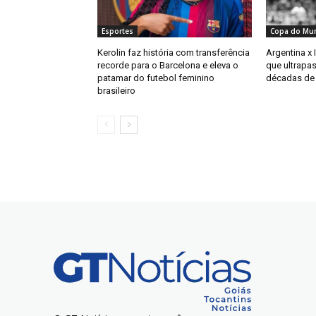
Esportes
Copa do Mu
Kerolin faz história com transferência
Argentina x 
recorde para o Barcelona e eleva o
que ultrapas
patamar do futebol feminino
décadas de 
brasileiro