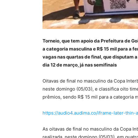
Torneio, que tem apoio da Prefeitura de Go
a categoria masculina e R$ 15 mil para a f
vagas nas quartas de final, que disputam a
dia 12 de março, já nas semifinais
Oitavas de final no masculino da Copa Interb
neste domingo (05/03), e classifica oito ti
prêmios, sendo R$ 15 mil para a categoria m
https://audio4.audima.co/iframe-later-thin-
As oitavas de final no masculino da Copa In
realizada, neste domingo (05/03), em quatr