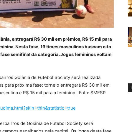
iânia, entregará R$ 30 mil em prêmios, R$ 15 mil para
eminina. Nesta fase, 16 times masculinos buscam oito
 fase semifinal da categoria. Jogos femininos voltam
airros Goiânia de Futebol Society será realizada,
mes para próxima fase: torneio entregará R$ 30 mil em
asculina e R$ 15 mil para a feminina | Foto: SMESP
audima.html?skin=thin&statistic=true
terbairros de Goiânia de Futebol Society será
o campos espalhados pela capital. Os jogos desta fase