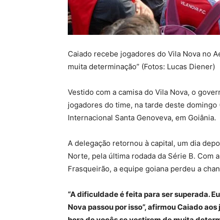
Caiado recebe jogadores do Vila Nova no Ae
muita determinação” (Fotos: Lucas Diener)
Vestido com a camisa do Vila Nova, o gove
jogadores do time, na tarde deste domingo 
Internacional Santa Genoveva, em Goiânia.
A delegação retornou à capital, um dia dep
Norte, pela última rodada da Série B. Com a 
Frasqueirão, a equipe goiana perdeu a chance
“A dificuldade é feita para ser superada. E
Nova passou por isso”, afirmou Caiado aos
hora de vocês se vestirem de muita determ