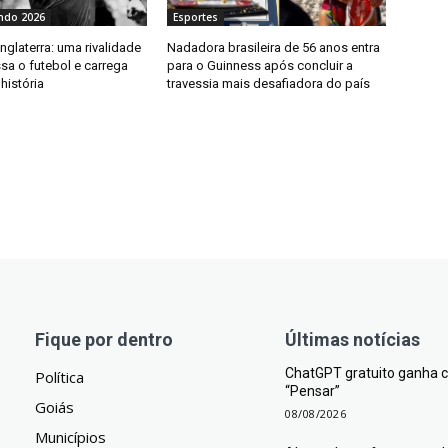
ndo 2026
Esportes
Inglaterra: uma rivalidade
Nadadora brasileira de 56 anos entra
sa o futebol e carrega
para o Guinness após concluir a
história
travessia mais desafiadora do país
Fique por dentro
Últimas notícias
ChatGPT gratuito ganha co
Política
“Pensar”
Goiás
08/08/2026
Municípios