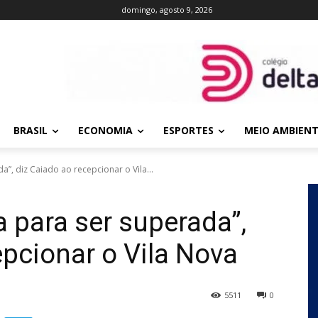
domingo, agosto 9, 2026
BRASIL
ECONOMIA
ESPORTES
MEIO AMBIEN
da”, diz Caiado ao recepcionar o Vila...
ta para ser superada”,
epcionar o Vila Nova
5511
0