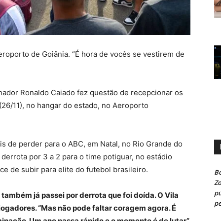
roporto de Goiânia. “É hora de vocês se vestirem de
rnador Ronaldo Caiado fez questão de recepcionar os
(26/11), no hangar do estado, no Aeroporto
ois de perder para o ABC, em Natal, no Rio Grande do
derrota por 3 a 2 para o time potiguar, no estádio
 de subir para elite do futebol brasileiro.
Bo
Z
pú
u também já passei por derrota que foi doída. O Vila
pe
 jogadores. “Mas não pode faltar coragem agora. É
inação. Um ano passa rápido e o momento é de lutar”,