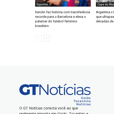
Esportes
Copa do Mu
Kerolin faz história com transferência
Argentina x 
recorde para o Barcelona e eleva o
que ultrapas
patamar do futebol feminino
décadas de 
brasileiro
O GT Notícias conecta você ao que
realmente importa em Goiás, Tocantins e