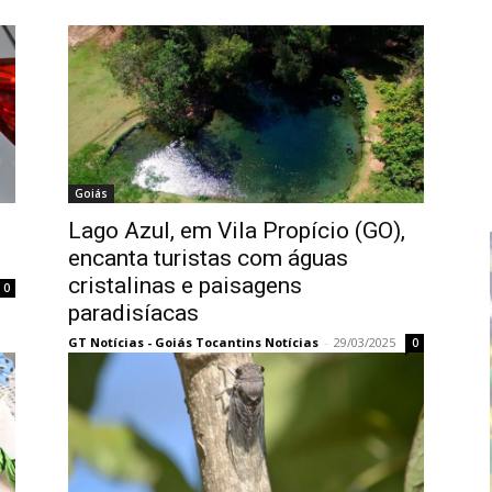
Goiás
Lago Azul, em Vila Propício (GO),
s
encanta turistas com águas
cristalinas e paisagens
0
paradisíacas
GT Notícias - Goiás Tocantins Notícias
-
29/03/2025
0