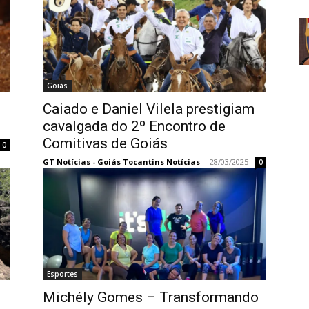
Goiás
Caiado e Daniel Vilela prestigiam
cavalgada do 2º Encontro de
Comitivas de Goiás
0
GT Notícias - Goiás Tocantins Notícias
-
28/03/2025
0
Esportes
Michély Gomes – Transformando