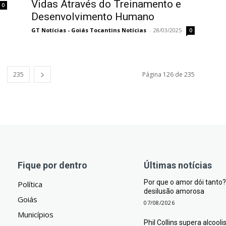
Vidas Através do Treinamento e
0
Desenvolvimento Humano
GT Notícias - Goiás Tocantins Notícias
-
28/03/2025
0
235
Página 126 de 235
Fique por dentro
Últimas notícias
Por que o amor dói tant
Política
desilusão amorosa
Goiás
07/08/2026
Municípios
Phil Collins supera alcool