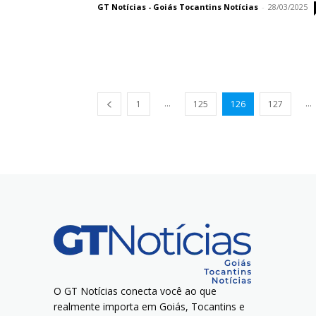
GT Notícias - Goiás Tocantins Notícias
-
28/03/2025
...
...
1
125
126
127
O GT Notícias conecta você ao que
realmente importa em Goiás, Tocantins e