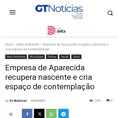
Início
Meio Ambiente
Empresa de Aparecida recupera nascente e
cria espaço de contemplação
Meio Ambiente
Municípios
Política
Saúde
Social
Empresa de Aparecida
recupera nascente e cria
espaço de contemplação
By
Gt Notícias
10/06/2023
1235
0