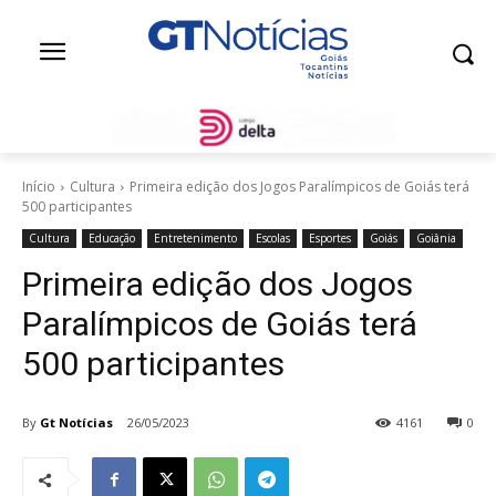
Início
Cultura
Primeira edição dos Jogos Paralímpicos de Goiás terá
500 participantes
Cultura
Educação
Entretenimento
Escolas
Esportes
Goiás
Goiânia
Primeira edição dos Jogos
Paralímpicos de Goiás terá
500 participantes
By
Gt Notícias
26/05/2023
4161
0