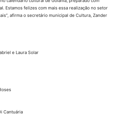
 no calendário cultural de Goiânia, preparado com
l. Estamos felizes com mais essa realização no setor
cais”, afirma o secretário municipal de Cultura, Zander
briel e Laura Solar
’Roses
i Cantuária