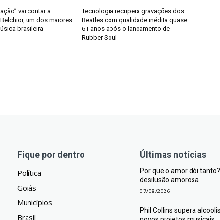
nação” vai contar a
Tecnologia recupera gravações dos
e Belchior, um dos maiores
Beatles com qualidade inédita quase
sica brasileira
61 anos após o lançamento de
Rubber Soul
Fique por dentro
Últimas notícias
Por que o amor dói tant
Política
desilusão amorosa
Goiás
07/08/2026
Municípios
Phil Collins supera alcool
Brasil
novos projetos musicais