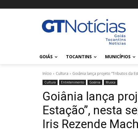
GOIÁS
TOCANTINS
MUNICÍPIOS
Início
Cultura
Goiânia lança projeto “Tributos da Est
Cultura
Entretenimento
Goiânia
Musica
Goiânia lança proj
Estação”, nesta se
Iris Rezende Mac