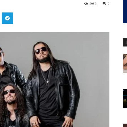
2932
0