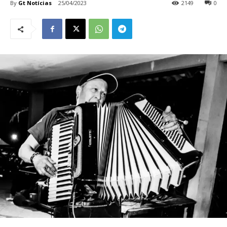
By
Gt Notícias
25/04/2023
2149
0