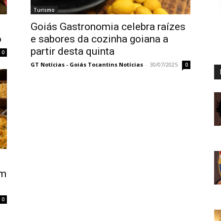
Turismo
Goiás Gastronomia celebra raízes
o
e sabores da cozinha goiana a
partir desta quinta
0
GT Notícias - Goiás Tocantins Notícias
-
30/07/2025
0
em
0