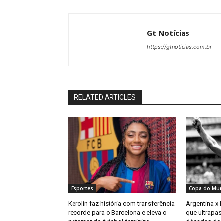
Gt Notícias
https://gtnoticias.com.br
RELATED ARTICLES
Esportes
Copa do Mu
Kerolin faz história com transferência
Argentina x 
recorde para o Barcelona e eleva o
que ultrapas