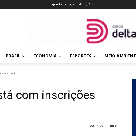
quinta-feira, agosto 6, 2026
BRASIL
ECONOMIA
ESPORTES
MEIO AMBIEN
s abertas
stá com inscrições
7322
0