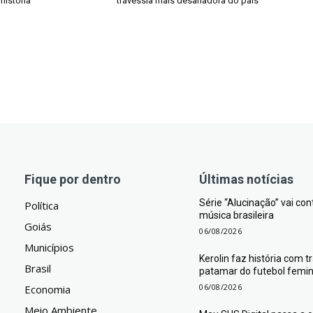
história
travessia mais desafiadora do país
Fique por dentro
Últimas notícias
Série “Alucinação” vai co
Política
música brasileira
Goiás
06/08/2026
Municípios
Kerolin faz história com 
Brasil
patamar do futebol femini
06/08/2026
Economia
Meio Ambiente