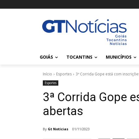
GOIÁS
TOCANTINS
MUNICÍPIOS
Início
Esportes
3ª Corrida Gope está com inscriçõe
Esportes
3ª Corrida Gope e
abertas
By
Gt Notícias
01/11/2023