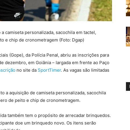
o a camiseta personalizada, sacochila em tactel,
to e chip de cronometragem (Foto: Dgap)
is (Gope), da Polícia Penal, abriu as inscrições para
 de dezembro, em Goiânia – largada em frente ao Paço
nscrição
no site da
SportTimer
. As vagas são limitadas
ito a aquisição de camiseta personalizada, sacochila
mero de peito e chip de cronometragem.
rrida também tem o propósito de arrecadar brinquedos.
ticipante doe um brinquedo novo. Os itens serão