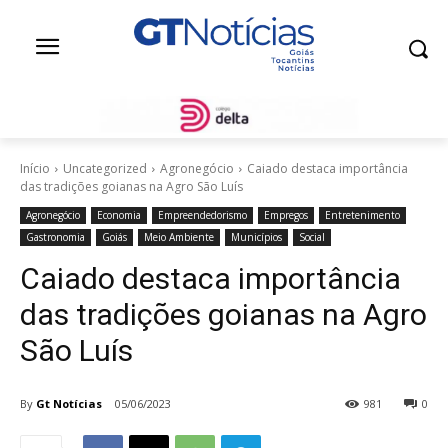
Início
Uncategorized
Agronegócio
Caiado destaca importância
das tradições goianas na Agro São Luís
Agronegócio
Economia
Empreendedorismo
Empregos
Entretenimento
Gastronomia
Goiás
Meio Ambiente
Municípios
Social
Caiado destaca importância
das tradições goianas na Agro
São Luís
By
Gt Notícias
05/06/2023
981
0