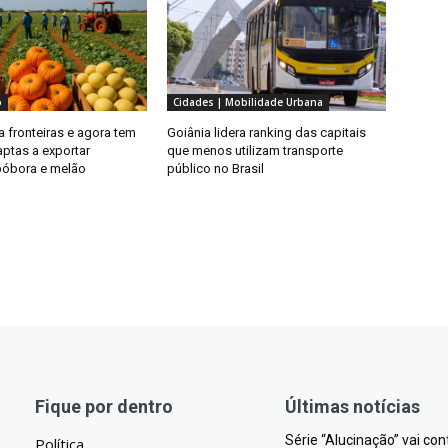
o
Cidades | Mobilidade Urbana
 fronteiras e agora tem
Goiânia lidera ranking das capitais
aptas a exportar
que menos utilizam transporte
bóbora e melão
público no Brasil
Fique por dentro
Últimas notícias
Série “Alucinação” vai co
Política