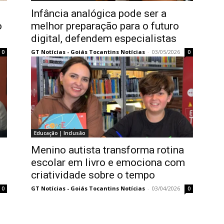
Infância analógica pode ser a
o
melhor preparação para o futuro
digital, defendem especialistas
GT Notícias - Goiás Tocantins Notícias
-
03/05/2026
0
0
Educação | Inclusão
Menino autista transforma rotina
escolar em livro e emociona com
criatividade sobre o tempo
GT Notícias - Goiás Tocantins Notícias
-
03/04/2026
0
0