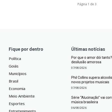
Página 1 de 3
Fique por dentro
Últimas notícias
Por que o amor dói tant
Política
desilusão amorosa
Goiás
07/08/2026
Municípios
Phil Collins supera alcool
Brasil
novos projetos musicais
07/08/2026
Economia
Meio Ambiente
Série “Alucinação” vai co
música brasileira
Esportes
06/08/2026
Entretenimento