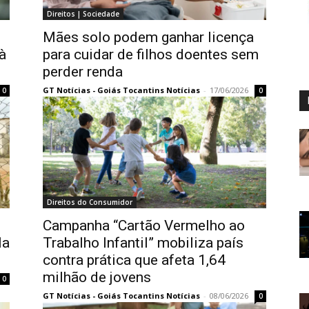
Direitos | Sociedade
Mães solo podem ganhar licença
à
para cuidar de filhos doentes sem
perder renda
GT Notícias - Goiás Tocantins Notícias
-
17/06/2026
0
0
Direitos do Consumidor
Campanha “Cartão Vermelho ao
la
Trabalho Infantil” mobiliza país
contra prática que afeta 1,64
milhão de jovens
0
GT Notícias - Goiás Tocantins Notícias
-
08/06/2026
0