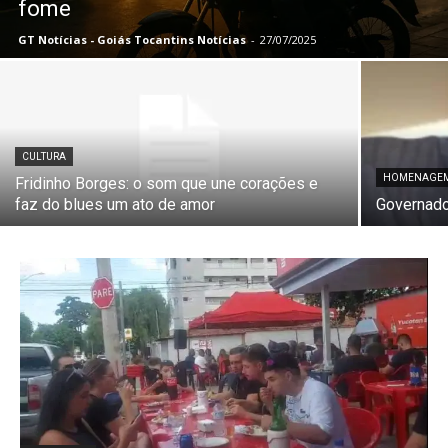
fome
GT Notícias - Goiás Tocantins Notícias
-
27/07/2025
CULTURA
HOMENAGE
Fridinho Borges: o som que une corações e
faz do blues um ato de amor
Governado