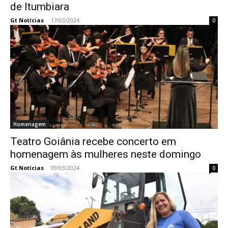
de Itumbiara
Gt Notícias
-
17/03/2024
0
Homenagem
Teatro Goiânia recebe concerto em
homenagem às mulheres neste domingo
Gt Notícias
-
09/03/2024
0