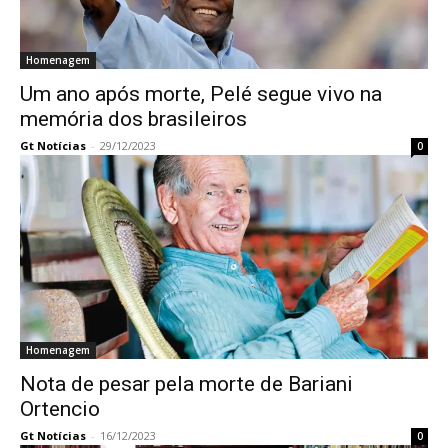
Homenagem
Um ano após morte, Pelé segue vivo na
memória dos brasileiros
Gt Notícias
-
29/12/2023
0
Homenagem
Nota de pesar pela morte de Bariani
Ortencio
Gt Notícias
-
16/12/2023
0