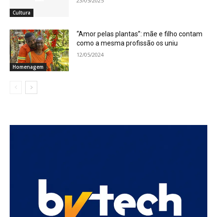
23/05/2025
Cultura
“Amor pelas plantas”: mãe e filho contam
como a mesma profissão os uniu
12/05/2024
Homenagem