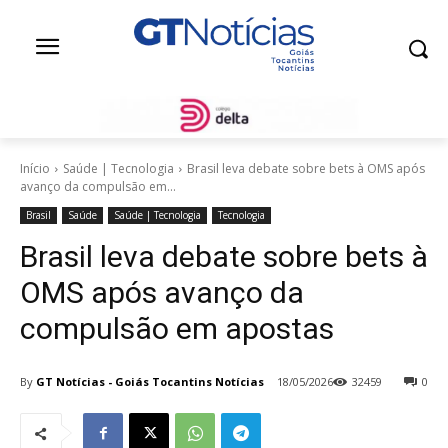
Início
Saúde | Tecnologia
Brasil leva debate sobre bets à OMS após
avanço da compulsão em...
Brasil
Saúde
Saúde | Tecnologia
Tecnologia
Brasil leva debate sobre bets à
OMS após avanço da
compulsão em apostas
By
GT Notícias - Goiás Tocantins Notícias
18/05/2026
32459
0