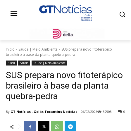
Início
Saúde | Meio Ambiente
SUS prepara novo fitoterápico
brasileiro à base da planta quebra-pedra
Brasil
Saúde
Saúde | Meio Ambiente
SUS prepara novo fitoterápico
brasileiro à base da planta
quebra-pedra
By
GT Notícias - Goiás Tocantins Notícias
06/02/2026
37908
0