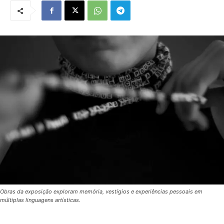
Obras da exposição exploram memória, vestígios e experiências pessoais em
múltiplas linguagens artísticas.