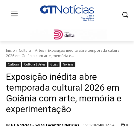
Início
Cultura | Artes
Exposição inédita abre temporada cultural
2026 em Goiânia com arte, memória e...
Cultura
Cultura | Artes
Goiás
Goiânia
Exposição inédita abre
temporada cultural 2026 em
Goiânia com arte, memória e
experimentação
By
GT Notícias - Goiás Tocantins Notícias
16/02/2026
12794
0