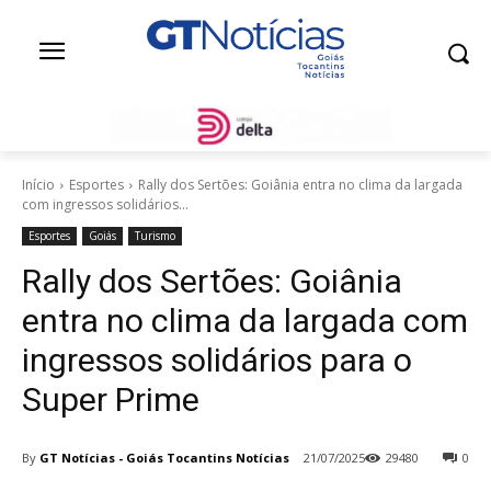
Início
Esportes
Rally dos Sertões: Goiânia entra no clima da largada
com ingressos solidários...
Esportes
Goiás
Turismo
Rally dos Sertões: Goiânia
entra no clima da largada com
ingressos solidários para o
Super Prime
By
GT Notícias - Goiás Tocantins Notícias
21/07/2025
29480
0