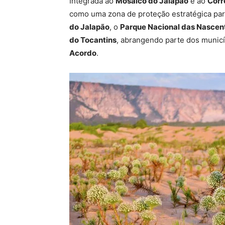
Integrada ao
Mosaico do Jalapão
e ao
Corr
como uma zona de proteção estratégica par
do Jalapão
, o
Parque Nacional das Nascent
do Tocantins
, abrangendo parte dos munic
Acordo
.