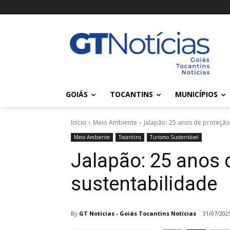
GOIÁS
TOCANTINS
MUNICÍPIOS
Início
Meio Ambiente
Jalapão: 25 anos de proteção
Meio Ambiente
Tocantins
Turismo Sustentável
Jalapão: 25 anos 
sustentabilidade
By
GT Notícias - Goiás Tocantins Notícias
31/07/202