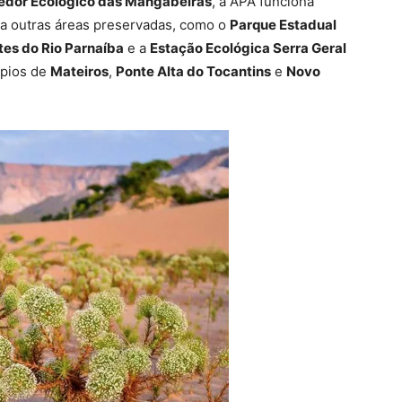
edor Ecológico das Mangabeiras
, a APA funciona
a outras áreas preservadas, como o
Parque Estadual
es do Rio Parnaíba
e a
Estação Ecológica Serra Geral
ípios de
Mateiros
,
Ponte Alta do Tocantins
e
Novo