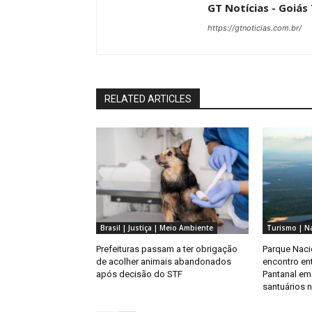
GT Notícias - Goiás
https://gtnoticias.com.br/
RELATED ARTICLES
Brasil | Justiça | Meio Ambiente
Turismo | N
Prefeituras passam a ter obrigação
Parque Naci
de acolher animais abandonados
encontro en
após decisão do STF
Pantanal em
santuários n