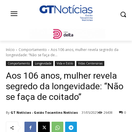
Início
Comportamento
Aos 106 anos, mulher revela segredo da
longevidade: “Não se faça de...
Comportamento
Longevidade
Vida e Estilo
Vidas Centenárias
Aos 106 anos, mulher revela
segredo da longevidade: “Não
se faça de coitado”
By
GT Notícias - Goiás Tocantins Notícias
31/05/2025
26438
0