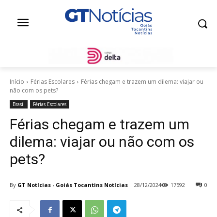
Início
Férias Escolares
Férias chegam e trazem um dilema: viajar ou
não com os pets?
Brasil
Férias Escolares
Férias chegam e trazem um
dilema: viajar ou não com os
pets?
By
GT Notícias - Goiás Tocantins Notícias
28/12/2024
17592
0