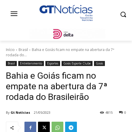
Início
Brasil
Bahia e Goiás ficam no empate na abertura da 7ª
rodada do...
Brasil
Entretenimento
Esportes
Goiás Esporte Clube
Goiás
Bahia e Goiás ficam no
empate na abertura da 7ª
rodada do Brasileirão
By
Gt Notícias
21/05/2023
4815
0