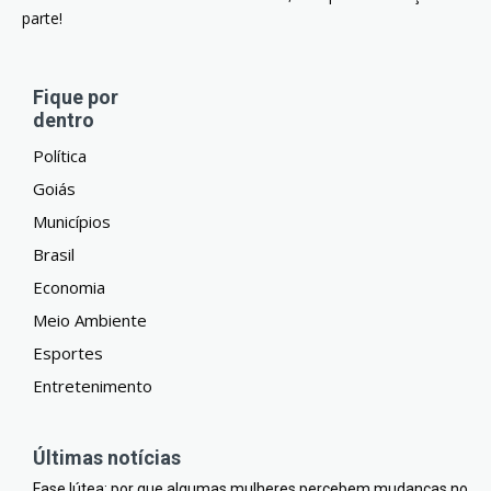
parte!
Fique por
dentro
Política
Goiás
Municípios
Brasil
Economia
Meio Ambiente
Esportes
Entretenimento
Últimas notícias
Fase lútea: por que algumas mulheres percebem mudanças no