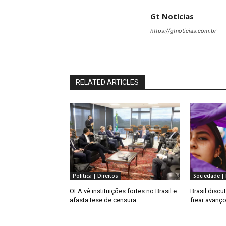
Gt Notícias
https://gtnoticias.com.br
RELATED ARTICLES
Política | Direitos
Sociedade | 
OEA vê instituições fortes no Brasil e
Brasil discu
afasta tese de censura
frear avanço