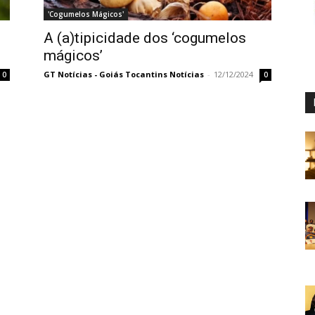
'Cogumelos Mágicos'
A (a)tipicidade dos ‘cogumelos
mágicos’
GT Notícias - Goiás Tocantins Notícias
-
12/12/2024
0
0