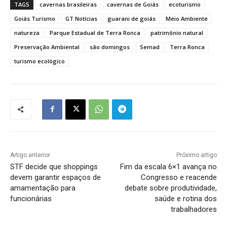
TAGS
cavernas brasileiras
cavernas de Goiás
ecoturismo
Goiás Turismo
GT Notícias
guarani de goiás
Meio Ambiente
natureza
Parque Estadual de Terra Ronca
patrimônio natural
Preservação Ambiental
são domingos
Semad
Terra Ronca
turismo ecológico
Artigo anterior
Próximo artigo
STF decide que shoppings
Fim da escala 6×1 avança no
devem garantir espaços de
Congresso e reacende
amamentação para
debate sobre produtividade,
funcionárias
saúde e rotina dos
trabalhadores