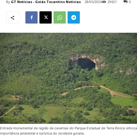
By
GT Notícias - Goiás Tocantins Notícias
28/05/2026
29621
0
Entrada monumental da região de cavernas do Parque Estadual de Terra Ronca reforça
importância ambiental e turística do nordeste goiano.