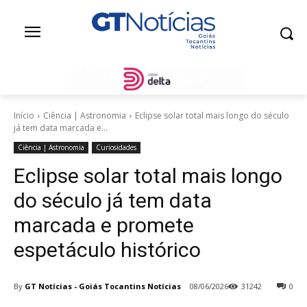
Início
Ciência | Astronomia
Eclipse solar total mais longo do século
já tem data marcada e...
Ciência | Astronomia
Curiosidades
Eclipse solar total mais longo
do século já tem data
marcada e promete
espetáculo histórico
By
GT Notícias - Goiás Tocantins Notícias
08/06/2026
31242
0