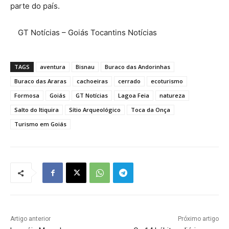
parte do país.
GT Notícias – Goiás Tocantins Notícias
TAGS
aventura
Bisnau
Buraco das Andorinhas
Buraco das Araras
cachoeiras
cerrado
ecoturismo
Formosa
Goiás
GT Notícias
Lagoa Feia
natureza
Salto do Itiquira
Sítio Arqueológico
Toca da Onça
Turismo em Goiás
Artigo anterior
Próximo artigo