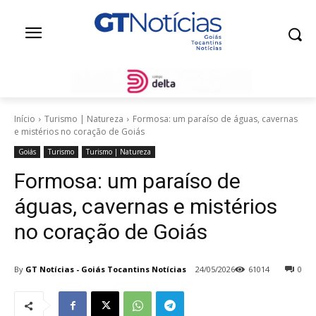
Início
Turismo | Natureza
Formosa: um paraíso de águas, cavernas
e mistérios no coração de Goiás
Goiás
Turismo
Turismo | Natureza
Formosa: um paraíso de
águas, cavernas e mistérios
no coração de Goiás
By
GT Notícias - Goiás Tocantins Notícias
24/05/2026
61014
0