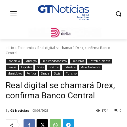
Início
Economia
Real digital se chamará Drex, confirma Banco
Central
Economia
Educação
Empreendedorismo
Empregos
Entretenimento
Escolas
Esportes
Goiás
Goiânia
Indústria
Meio Ambiente
Municípios
Política
Saúde
Social
Turismo
Real digital se chamará Drex,
confirma Banco Central
By
Gt Notícias
08/08/2023
1704
0