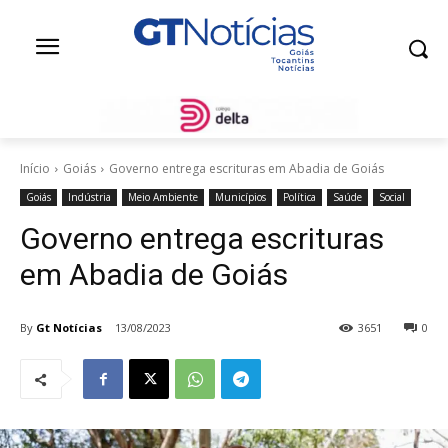
Início
Goiás
Governo entrega escrituras em Abadia de Goiás
Goiás
Indústria
Meio Ambiente
Municípios
Política
Saúde
Social
Governo entrega escrituras
em Abadia de Goiás
By
Gt Notícias
13/08/2023
3651
0