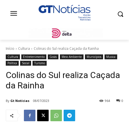
Início
Cultura
Colinas do Sul realiza Caçada da Rainha
Cultura
Entretenimento
Goiás
Meio Ambiente
Municípios
Musica
Política
Social
Turismo
Colinas do Sul realiza Caçada
da Rainha
By
Gt Notícias
08/07/2023
964
0