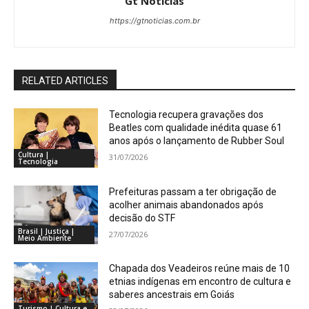
Gt Notícias
https://gtnoticias.com.br
RELATED ARTICLES
Tecnologia recupera gravações dos
Beatles com qualidade inédita quase 61
anos após o lançamento de Rubber Soul
Cultura |
31/07/2026
Tecnologia
Prefeituras passam a ter obrigação de
acolher animais abandonados após
decisão do STF
Brasil | Justiça |
27/07/2026
Meio Ambiente
Chapada dos Veadeiros reúne mais de 10
etnias indígenas em encontro de cultura e
saberes ancestrais em Goiás
Turismo | Cultura e