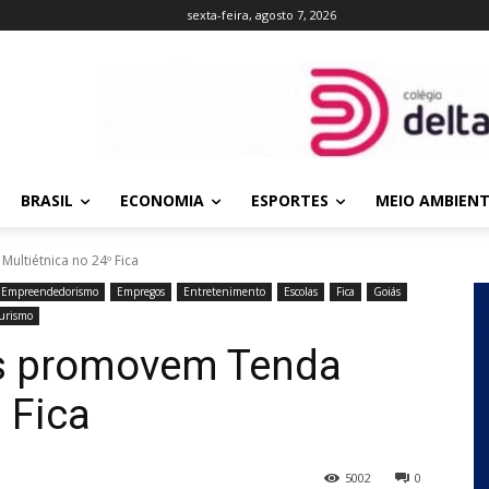
sexta-feira, agosto 7, 2026
BRASIL
ECONOMIA
ESPORTES
MEIO AMBIEN
ultiétnica no 24º Fica
Empreendedorismo
Empregos
Entretenimento
Escolas
Fica
Goiás
urismo
ds promovem Tenda
 Fica
5002
0