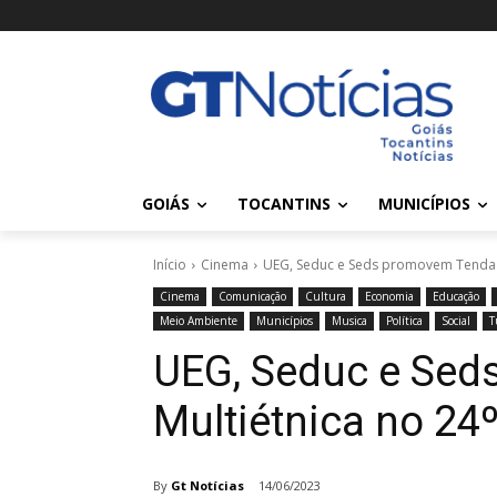
GOIÁS
TOCANTINS
MUNICÍPIOS
Início
Cinema
UEG, Seduc e Seds promovem Tenda M
Cinema
Comunicação
Cultura
Economia
Educação
Meio Ambiente
Municípios
Musica
Política
Social
T
UEG, Seduc e Se
Multiétnica no 24º
By
Gt Notícias
14/06/2023