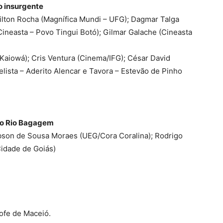
 insurgente
 Nilton Rocha (Magnífica Mundi – UFG); Dagmar Talga
ineasta – Povo Tingui Botó); Gilmar Galache (Cineasta
Kaiowá); Cris Ventura (Cinema/IFG); César David
lista – Aderito Alencar e Tavora – Estevão de Pinho
 do Rio Bagagem
obson de Sousa Moraes (UEG/Cora Coralina); Rodrigo
idade de Goiás)
rofe de Maceió.