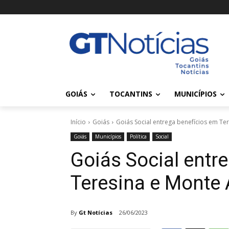
GOIÁS
TOCANTINS
MUNICÍPIOS
Início
Goiás
Goiás Social entrega benefícios em Te
Goiás
Municípios
Política
Social
Goiás Social entr
Teresina e Monte 
By
Gt Notícias
26/06/2023