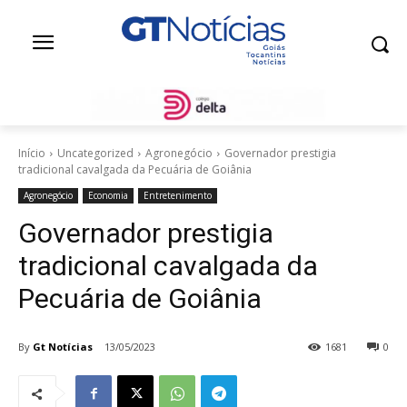
Início
Uncategorized
Agronegócio
Governador prestigia
tradicional cavalgada da Pecuária de Goiânia
Agronegócio
Economia
Entretenimento
Governador prestigia
tradicional cavalgada da
Pecuária de Goiânia
By
Gt Notícias
13/05/2023
1681
0