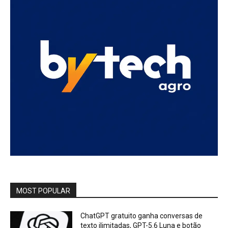
MOST POPULAR
ChatGPT gratuito ganha conversas de
texto ilimitadas, GPT-5.6 Luna e botão