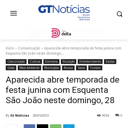
Início
Comunicação
Aparecida abre temporada de festa junina com
Esquenta São João neste domingo,...
Comunicação
Cultura
Economia
Educação
Entretenimento
Escolas
Goiás
Meio Ambiente
Municípios
Musica
Social
Turismo
Aparecida abre temporada de
festa junina com Esquenta
São João neste domingo, 28
By
Gt Notícias
28/05/2023
9036
0